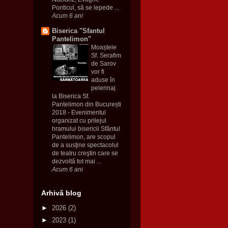
Ponticul, să se lepede ...
Acum 6 ani
Biserica "Sfantul
Pantelimon"
Moaștele
Sf. Serafim
de Sarov
vor fi
aduse în
pelerinaj
la Biserica Sf.
Pantelimon din București
2018
-
Evenimentul
organizat cu prilejul
hramului bisericii Sfântul
Pantelimon, are scopul
de a susţine spectacolul
de teatru creştin care se
dezvoltă tot mai ...
Acum 6 ani
Arhivă blog
►
2026
(2)
►
2023
(1)