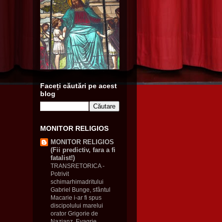
Faceți căutări pe acest
blog
MONITOR RELIGIOS
MONITOR RELIGIOS
(Fii predictiv, fara a fi
fatalist!)
TRANSRETORICA
-
Potrivit
schimarhimadritului
Gabriel Bunge, sfântul
Macarie i-ar fi spus
discipolului marelui
orator Grigorie de
Nazianz, Evagrie