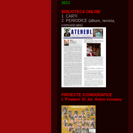
2013
BIBLIOTECA ONLINE
1. CARTI
2.
PERIODICE (album, revista,
comunicate)
PROIECTE ICONOGRAFICE
I. Prietenii Sf .Ier. Antim Ivireanu