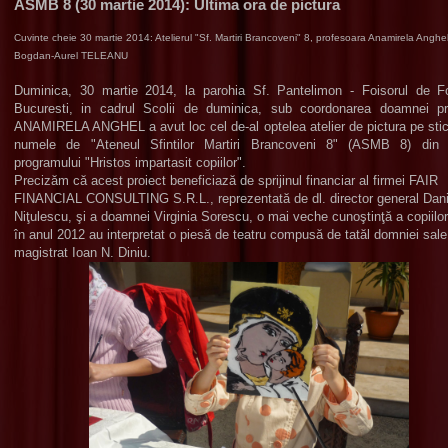
ASMB 8 (30 martie 2014): Ultima ora de pictura
Cuvinte cheie 30 martie 2014: Atelierul "Sf. Martiri Brancoveni" 8, profesoara Anamirela Anghel
Bogdan-Aurel TELEANU
Duminica, 30 martie 2014, la parohia Sf. Pantelimon - Foisorul de F
Bucuresti, in cadrul Scolii de duminica, sub coordonarea doamnei pr
ANAMIRELA ANGHEL a avut loc cel de-al optelea atelier de pictura pe stic
numele de "Ateneul Sfintilor Martiri Brancoveni 8" (ASMB 8) din 
programului "Hristos impartasit copiilor".
Precizăm că acest proiect beneficiază de sprijinul financiar al firmei FAIR
FINANCIAL CONSULTING S.R.L., reprezentată de dl. director general Dani
Niţulescu, şi a doamnei Virginia Sorescu, o mai veche cunoştinţă a copiilo
în anul 2012 au interpretat o piesă de teatru compusă de tatăl domniei sale,
magistrat Ioan N. Diniu.