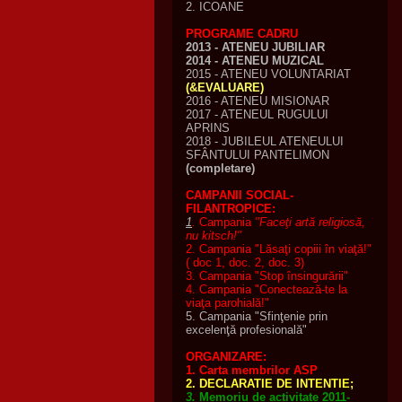
2. ICOANE
PROGRAME CADRU
2013 - ATENEU JUBILIAR
2014 - ATENEU MUZICAL
2015 - ATENEU VOLUNTARIAT
(&EVALUARE)
2016 - ATENEU MISIONAR
2017 - ATENEUL RUGULUI
APRINS
2018 - JUBILEUL ATENEULUI
SFÂNTULUI PANTELIMON
(completare)
CAMPANII SOCIAL-
FILANTROPICE:
1
.
Campania
"Faceţi artă religiosă,
nu kitsch!"
2. Campania "Lăsaţi copiii în viaţă!"
( doc 1, doc. 2, doc. 3)
3. Campania "Stop însingurării"
4.
Campania "Conectează-te la
viaţa parohială!"
5. Campania "Sfinţenie prin
excelenţă profesională"
ORGANIZARE:
1. Carta membrilor ASP
2. DECLARATIE DE INTENTIE;
3.
Memoriu de activitate 2011-