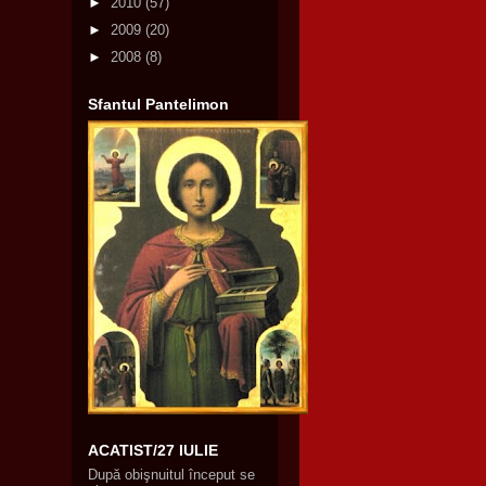
►
2010
(57)
►
2009
(20)
►
2008
(8)
Sfantul Pantelimon
ACATIST/27 IULIE
După obişnuitul început se