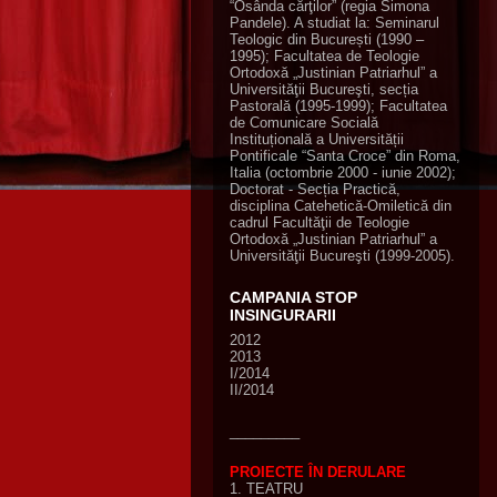
“Osânda cărţilor” (regia Simona
Pandele). A studiat la: Seminarul
Teologic din București (1990 –
1995); Facultatea de Teologie
Ortodoxă „Justinian Patriarhul” a
Universităţii Bucureşti, secția
Pastorală (1995-1999); Facultatea
de Comunicare Socială
Instituțională a Universității
Pontificale “Santa Croce” din Roma,
Italia (octombrie 2000 - iunie 2002);
Doctorat - Secția Practică,
disciplina Catehetică-Omiletică din
cadrul Facultăţii de Teologie
Ortodoxă „Justinian Patriarhul” a
Universităţii Bucureşti (1999-2005).
CAMPANIA STOP
INSINGURARII
2012
2013
I/2014
II/2014
_________
PROIECTE ÎN DERULARE
1. TEATRU