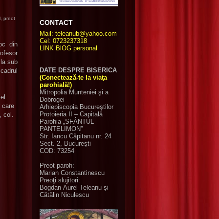
, preot
CONTACT
Mail: teleanub@yahoo.com
Cel: 0723237318
oc din
LINK BlOG personal
ofesor
la sub
DATE DESPRE BISERICA
cadrul
(Conectează-te la viaţa
parohială!)
Mitropolia Munteniei şi a
el
Dobrogei
r care
Arhiepiscopia Bucureştilor
Protoieria II – Capitală
 col.
Parohia „SFÂNTUL
PANTELIMON”
Str. Iancu Căpitanu nr. 24
Sect. 2, Bucureşti
COD: 73254
Preot paroh:
Marian Constantinescu
Preoţi slujitori:
Bogdan-Aurel Teleanu
şi
Cătălin Niculescu