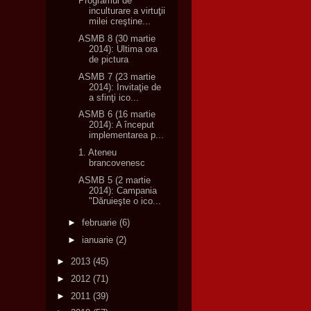
Programul de
inculturare a virtuţii
milei creştine...
ASMB 8 (30 martie
2014): Ultima ora
de pictura
ASMB 7 (23 martie
2014): Invitaţie de
a sfinţi ico...
ASMB 6 (16 martie
2014): A început
implementarea p...
1. Ateneu
brancovenesc
ASMB 5 (2 martie
2014): Campania
"Dăruieşte o ico...
►
februarie
(6)
►
ianuarie
(2)
►
2013
(45)
►
2012
(71)
►
2011
(39)