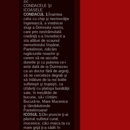
zic ...
CONDACELE ŞI
ICOASELE
CONDACUL 1:
Înaintea
celui cu chip şi nevinovăţie
îngerească, a vrednicei
slugi a Domnului nostru,
care prin nestrămutată
credinţă s-a învrednicit a
sta alături de scaunul
nemuritorului împărat,
Pantelimon, ridicăm
rugăciunile noastre şi
cerem să ne asculte
durerile şi cu puterea ce-i
este dată de ia Dumnezeu
ca un doctor fără de arginţi,
să ne cerceteze degrab şi
să înlăture de la noi bolile
sufleteşti şi trupeşti, ca
izbăviţi cu platoşa bunătăţii
sale, în tresăltări de
bucurie, să-i cîntâm:
Bucură-te, Mare Mucenice
şi tămăduitorule
Pantelimoane!
ICOSUL 1:
Din pruncie ţi-ai
păstrat sufletul curat,
mucenice, căci maica ta cu
mare grijă ţi-a sădit în