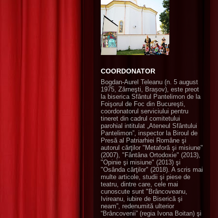
COORDONATOR
Bogdan-Aurel Teleanu (n. 5 august
1975, Zărneşti, Brașov), este preot
la biserica Sfântul Pantelimon de la
Foişorul de Foc din Bucureşti,
coordonatorul serviciului pentru
tineret din cadrul comitetului
parohial intitulat „Ateneul Sfântului
Pantelimon”, inspector la Biroul de
Presă al Patriarhiei Române şi
autorul cărţilor "Metaforă şi misiune"
(2007), "Fântâna Ortodoxie" (2013),
"Opinie şi misiune" (2013) şi
"Osânda cărţilor" (2018). A scris mai
multe articole, studii şi piese de
teatru, dintre care, cele mai
cunoscute sunt "Brâncoveanu,
Ivireanu, iubire de Biserică şi
neam”, redenumită ulterior
“Brâncovenii” (regia Ivona Boitan) şi