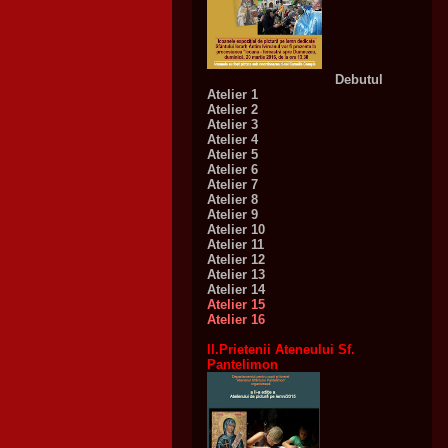
Debutul
Atelier 1
Atelier 2
Atelier 3
Atelier 4
Atelier 5
Atelier 6
Atelier 7
Atelier 8
Atelier 9
Atelier 10
Atelier 11
Atelier 12
Atelier 13
Atelier 14
Atelier 15
Atelier 16
II.Prietenii Ateneului Sf.
Pantelimon