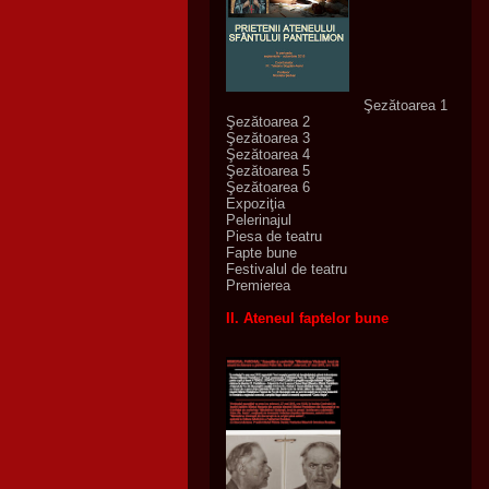
Şezătoarea 1
Şezătoarea 2
Şezătoarea 3
Şezătoarea 4
Şezătoarea 5
Şezătoarea 6
Expoziţia
Pelerinajul
Piesa de teatru
Fapte bune
Festivalul de teatru
Premierea
II. Ateneul faptelor bune